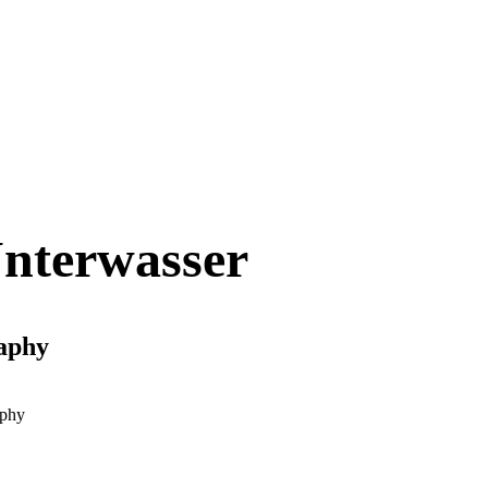
nterwasser
aphy
aphy