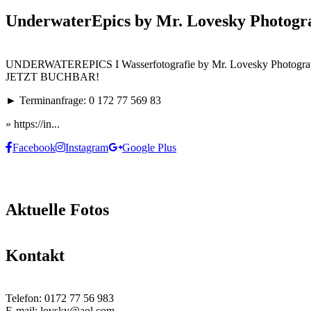
UnderwaterEpics by Mr. Lovesky Photogr
UNDERWATEREPICS I Wasserfotografie by Mr. Lovesky Photogr
JETZT BUCHBAR!
► Terminanfrage: 0 172 77 569 83
» https://in...
Facebook
Instagram
Google Plus
Aktuelle Fotos
Kontakt
Telefon:
0172 77 56 983
E-mail:
lovsky@aol.com